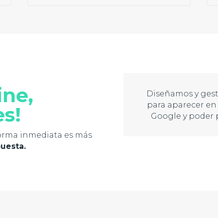
ine,
Diseñamos y ges
para aparecer en 
es!
Google y poder 
 forma inmediata es más
puesta.