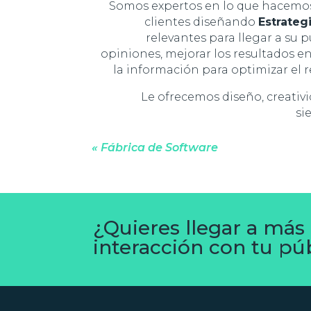
Somos expertos en lo que hacemos
clientes diseñando
Estrateg
relevantes para llegar a su p
opiniones, mejorar los resultados e
la información para optimizar el
Le ofrecemos diseño, creativi
si
« Fábrica de Software
¿Quieres llegar a más
interacción con tu pú