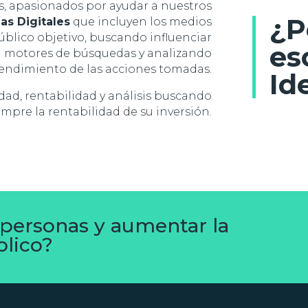
, apasionados por ayudar a nuestros
¿P
ias Digitales
que incluyen los medios
úblico objetivo, buscando influenciar
es
n motores de búsquedas y analizando
 rendimiento de las acciones tomadas.
Id
dad, rentabilidad y análisis buscando
empre la rentabilidad de su inversión.
 personas y aumentar la
blico?