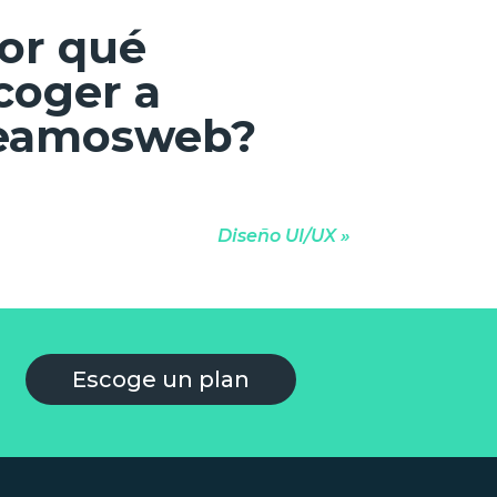
or qué
coger a
eamosweb?
Diseño UI/UX »
Escoge un plan