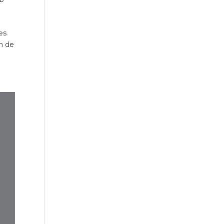
es
n de