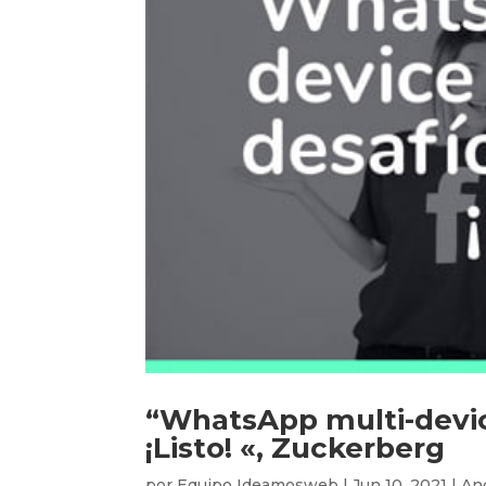
“WhatsApp multi-device
¡Listo! «, Zuckerberg
por
Equipo Ideamosweb
|
Jun 10, 2021
|
An