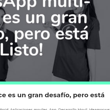
 es un gran desafío, pero está
droid
,
Aplicaciones moviles
,
App
,
Desarrollo Movil
,
Ideamoswe