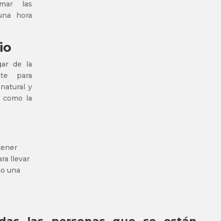
mar las
 una hora
io
ar de la
te para
natural y
s como la
tener
ra llevar
mo una