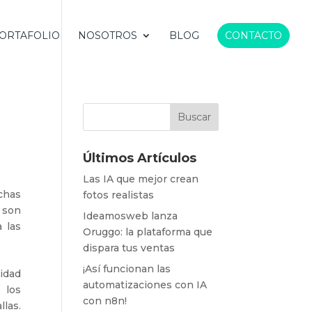
ORTAFOLIO
NOSOTROS
BLOG
CONTACTO
Últimos Artículos
Las IA que mejor crean
chas
fotos realistas
 son
Ideamosweb lanza
 las
Oruggo: la plataforma que
dispara tus ventas
¡Así funcionan las
idad
automatizaciones con IA
 los
con n8n!
las.