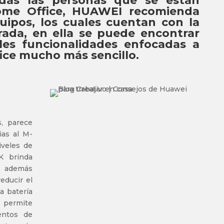
das las personas que se están
ome Office, HUAWEI recomienda
quipos, los cuales cuentan con la
rada, en ella se puede encontrar
les funcionalidades enfocadas a
ice mucho más sencillo.
s, parece
ias al M-
iveles de
2K brinda
y además
educir el
a batería
 permite
entos de