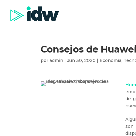
Consejos de Huawei 
por
admin
|
Jun 30, 2020
|
Economía
,
Tecno
Home
empr
de g
nuev
Algu
son 
disp