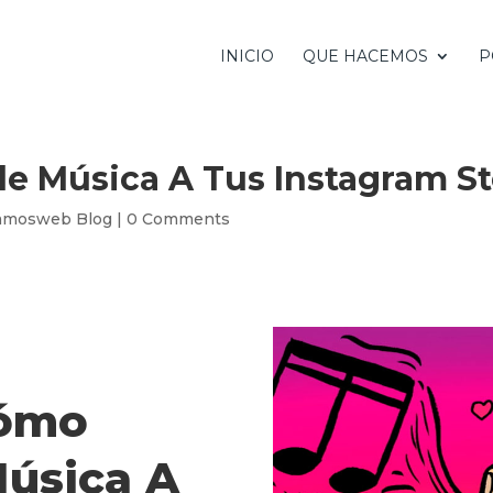
INICIO
QUE HACEMOS
P
e Música A Tus Instagram St
amosweb Blog
|
0 Comments
Cómo
Música A