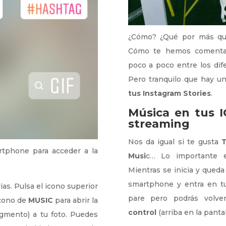
¿Cómo? ¿Qué por más que
Cómo te hemos comentad
poco a poco entre los dife
Pero tranquilo que hay una
tus Instagram Stories
.
Música en tus I
streaming
Nos da igual si te gusta
T
rtphone para acceder a la
Musi
c… Lo importante e
Mientras se inicia y qued
smartphone y entra en tu
ias. Pulsa el icono superior
pare pero podrás volve
icono de
MUSIC
para abrir la
control
(arriba en la panta
agmento) a tu foto. Puedes