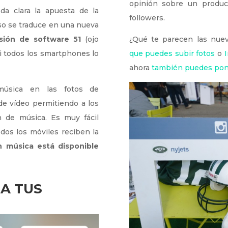
opinión sobre un product
da clara la apuesta de la
followers.
eso se traduce en una nueva
sión de software 51
(ojo
¿Qué te parecen las nuev
i todos los smartphones lo
que puedes subir fotos
o
ahora
también puedes poner
 música en las fotos de
de vídeo permitiendo a los
n de música. Es muy fácil
os los móviles reciben la
n música está disponible
A TUS