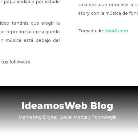
or popularidad o por estado
Una vez que empiece a so
story con la música de fond
ídeo tendrás que elegir la
Tomado de:
los40.com
e se reproduzca en segundo
ón música está debajo del
 tus followers
IdeamosWeb Blog
Marketing Digital, Social Media y Tecnología